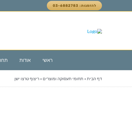
לג
להזמנות: 03-6882783
תוכן
ראשי
אודות
תחומ
פ
דף הבית
»
תחומי תעסוקה ומוצרים
»
ריצוף טרצו ישן
חו
אי