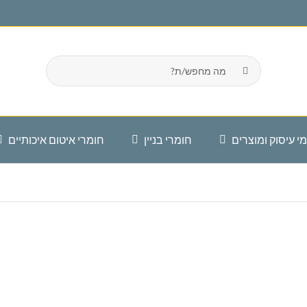
חיפוש...
י עיסוק ומוצרים
חומרי בניין
חומרי איטום איכותיים
ינוי פסולת בניין
כלי עבודה
זפת
חשמליים
פוליגג
מרי בניין
צבעים לבית
כותיים
ריצוף קרמיקה
אביזרי אינסטלציה