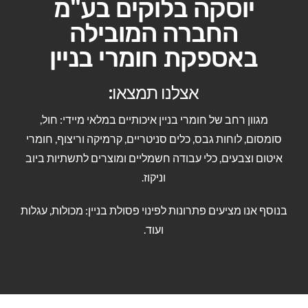
יוסקה בלוקים בע"מ
החברה המובילה
תחומי עיסוק ומוצרים
באספקת חומרי בניין
חומרי בניין
פינוי פסולת בניין
אצלנו תמצאו:
חומרי איטום איכותיים
בלוקים לבנייה
כלי עבודה חשמליים
מגוון רחב של חומרי בניין איכותיים במלאי מיידי: חול,
סומסום, לוחות גבס, כלים סניטריים, קרמיקה וריצוף, חומרי
גלריה
זפת
גבס כחול
חומרי בניין איכותיים
איטום וצבעים, כלי עבודה חשמליים ומוצרים לתשתיות ביוב
וניקוז.
צור קשר
יריעות זפת
צבעים לבית
חול לבנייה
בנוסף אנו מציעים פתרונות לפינוי פסולת בניין: מכולות, עגלות
פוליגג
ריצוף קרמיקה
חצץ שומשום
ועוד.
חומר איטום לגג
לוחות גבס
אביזרי אינסטלציה
מלט לבן
ארונות לאמבטיה