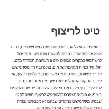
אודות
תחומי עיסוק ומוצרים
טיט לריצוף
חומרי בניין
חומרי איטום איכותיים
ים
ביטוי טיט שמע כל אחד, שלפחות פעם עשה שיפוצים, בנייה
או כל עבודות שדרוג בבית. למעשה אותו ביטוי אחד יכול
גלריה
יים
להשתמש במקרים מגוונים. טיט זו תערובת, הכוללת מלט,
חול, סיד וכמות מסוימת של מים. בתערובת הזו משתמשים
צור קשר
לצורך ביצוע עבודות טיח או כאשר מדובר על טין לריצוף, אז
לצורך התקנה או החלפה של ריצוף. אם אתם מתכננים
להחליף ריצוף הקיים או נמצאים בשלב הבנייה שבו מתקנים
ריצוף, אז בוודאי תצטרכו לרכוש טיט לריצוף. חשוב להבין,
ה
שבטיט משתמשים במקרים שבהם לא מבצעים עבודת
הדבקה של הריצוף החדש על הריצוף הישן.