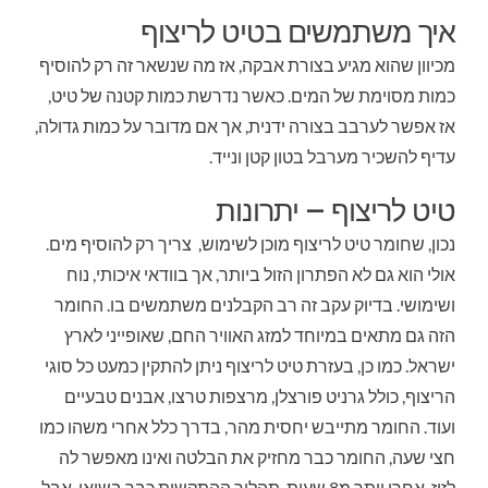
איך משתמשים בטיט לריצוף
מכיוון שהוא מגיע בצורת אבקה, אז מה שנשאר זה רק להוסיף
כמות מסוימת של המים. כאשר נדרשת כמות קטנה של טיט,
אז אפשר לערבב בצורה ידנית, אך אם מדובר על כמות גדולה,
עדיף להשכיר מערבל בטון קטן ונייד.
טיט לריצוף – יתרונות
נכון, שחומר טיט לריצוף מוכן לשימוש, צריך רק להוסיף מים.
אולי הוא גם לא הפתרון הזול ביותר, אך בוודאי איכותי, נוח
ושימושי. בדיוק עקב זה רב הקבלנים משתמשים בו. החומר
הזה גם מתאים במיוחד למזג האוויר החם, שאופייני לארץ
ישראל. כמו כן, בעזרת טיט לריצוף ניתן להתקין כמעט כל סוגי
הריצוף, כולל גרניט פורצלן, מרצפות טרצו, אבנים טבעיים
ועוד. החומר מתייבש יחסית מהר, בדרך כלל אחרי משהו כמו
חצי שעה, החומר כבר מחזיק את הבלטה ואינו מאפשר לה
לזוז. אחרי יותר מ8 שעות, תהליך ההתקשות כבר בשיאו. אבל