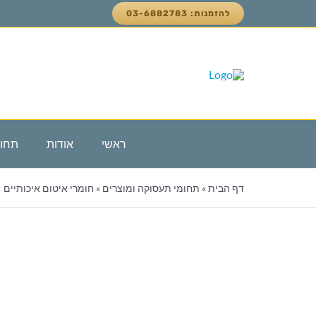
לג
להזמנות: 03-6882783
תוכן
ראשי
אודות
תחומ
פ
דף הבית
»
תחומי תעסוקה ומוצרים
»
חומרי איטום איכותיים
חו
אי