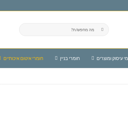
חיפוש...
י עיסוק ומוצרים
חומרי בניין
חומרי איטום איכותיים
ינוי פסולת בניין
כלי עבודה
זפת
חשמליים
פוליגג
מרי בניין
צבעים לבית
כותיים
ריצוף קרמיקה
אביזרי אינסטלציה